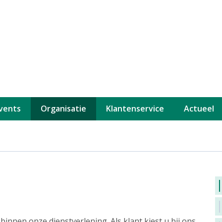
events
Organisatie
Klantenservice
Actueel
innen onze dienstverlening. Als klant kiest u bij ons