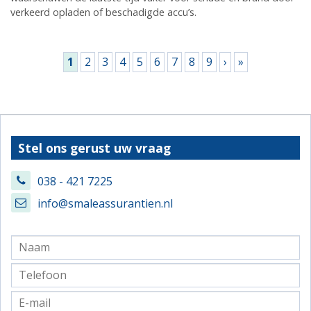
verkeerd opladen of beschadigde accu’s.
Pagina's
1
2
3
4
5
6
7
8
9
›
»
Stel ons gerust uw vraag
038 - 421 7225
info@smaleassurantien.nl