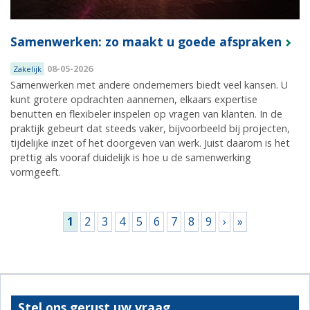
Samenwerken: zo maakt u goede afspraken
08-05-2026
Zakelijk
Samenwerken met andere ondernemers biedt veel kansen. U
kunt grotere opdrachten aannemen, elkaars expertise
benutten en flexibeler inspelen op vragen van klanten. In de
praktijk gebeurt dat steeds vaker, bijvoorbeeld bij projecten,
tijdelijke inzet of het doorgeven van werk. Juist daarom is het
prettig als vooraf duidelijk is hoe u de samenwerking
vormgeeft.
Pagina's
1
2
3
4
5
6
7
8
9
›
»
Stel ons gerust uw vraag