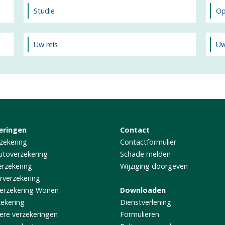
Studie
Op
Uw reis
Uw
eringen
Contact
zekering
Contactformulier
utoverzekering
Schade melden
rzekering
Wijziging doorgeven
rverzekering
erzekering Wonen
Downloaden
zekering
Dienstverlening
iere verzekeringen
Formulieren