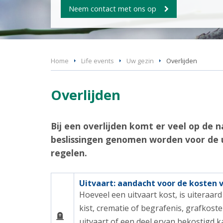
Neem contact met ons op
Home
Life events
Uw gezin
Overlijden
Overlijden
Bij een overlijden komt er veel op de 
beslissingen genomen worden voor de u
regelen.
Uitvaart: aandacht voor de kosten 
Hoeveel een uitvaart kost, is uiteraard
kist, crematie of begrafenis, grafkos
uitvaart of een deel ervan bekostigd k