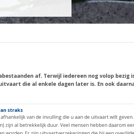
nabestaanden af. Terwijl iedereen nog volop bezig i
itvaart die al enkele dagen later is. En ook daa
van straks
 afhankelijk van de invulling die u aan de uitvaart wilt geven
ten) zijn al betrekkelijk duur. Veel mensen hebben daarom e
an worden. Er zijn uitvaartverzekeringen die bij een overli