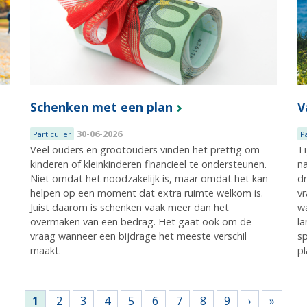
Schenken met een plan
V
30-06-2026
Particulier
P
Veel ouders en grootouders vinden het prettig om
Ti
kinderen of kleinkinderen financieel te ondersteunen.
na
e
Niet omdat het noodzakelijk is, maar omdat het kan
dr
helpen op een moment dat extra ruimte welkom is.
vr
Juist daarom is schenken vaak meer dan het
wa
overmaken van een bedrag. Het gaat ook om de
la
vraag wanneer een bijdrage het meeste verschil
s
maakt.
pl
1
2
3
4
5
6
7
8
9
›
»