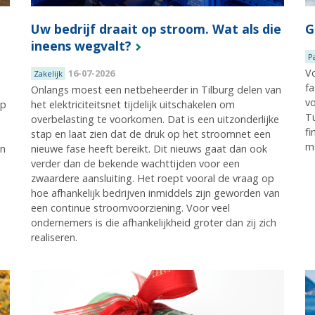
Uw bedrijf draait op stroom. Wat als die
G
ineens wegvalt?
P
Vo
16-07-2026
Zakelijk
fa
Onlangs moest een netbeheerder in Tilburg delen van
vo
ep
het elektriciteitsnet tijdelijk uitschakelen om
Tu
overbelasting te voorkomen. Dat is een uitzonderlijke
fi
stap en laat zien dat de druk op het stroomnet een
m
en
nieuwe fase heeft bereikt. Dit nieuws gaat dan ook
verder dan de bekende wachttijden voor een
zwaardere aansluiting. Het roept vooral de vraag op
hoe afhankelijk bedrijven inmiddels zijn geworden van
een continue stroomvoorziening. Voor veel
ondernemers is die afhankelijkheid groter dan zij zich
realiseren.