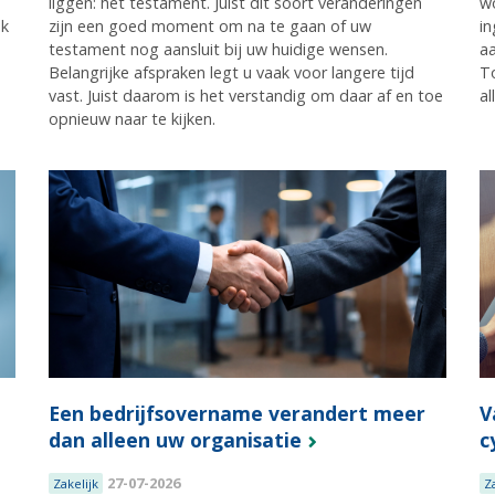
liggen: het testament. Juist dit soort veranderingen
wo
ok
zijn een goed moment om na te gaan of uw
in
testament nog aansluit bij uw huidige wensen.
aa
Belangrijke afspraken legt u vaak voor langere tijd
To
vast. Juist daarom is het verstandig om daar af en toe
al
opnieuw naar te kijken.
Een bedrijfsovername verandert meer
V
dan alleen uw organisatie
c
27-07-2026
Zakelijk
Z