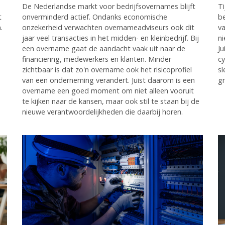
De Nederlandse markt voor bedrijfsovernames blijft
Ti
t
onverminderd actief. Ondanks economische
be
.
onzekerheid verwachten overnameadviseurs ook dit
v
jaar veel transacties in het midden- en kleinbedrijf. Bij
ni
een overname gaat de aandacht vaak uit naar de
Ju
financiering, medewerkers en klanten. Minder
cy
zichtbaar is dat zo'n overname ook het risicoprofiel
sl
van een onderneming verandert. Juist daarom is een
gr
overname een goed moment om niet alleen vooruit
te kijken naar de kansen, maar ook stil te staan bij de
nieuwe verantwoordelijkheden die daarbij horen.