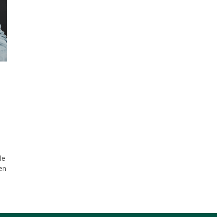
le
en