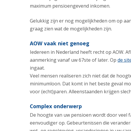
maximum pensioengevend inkomen.
Gelukkig zijn er nog mogelijkheden om op aant
graag zien wat de mogelijkheden zijn.
AOW vaak niet genoeg
Iedereen in Nederland heeft recht op AOW. Af
aanmerking vanaf uw 67ste of later. Op
de sit
ingaat.
Veel mensen realiseren zich niet dat de hoog
minimumloon. Dat komt in het beste geval m
voor (echt)paren. Alleenstaanden krijgen slech
Complex onderwerp
De hoogte van uw pensioen wordt door veel fa
eenvoudiger op. Gebeurtenissen die veranderi
wet- en regelgeving, veranderingen in uw carr