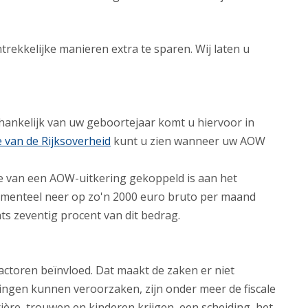
rekkelijke manieren extra te sparen. Wij laten u
hankelijk van uw geboortejaar komt u hiervoor in
e van de Rijksoverheid
kunt u zien wanneer uw AOW
te van een AOW-uitkering gekoppeld is aan het
omenteel neer op zo'n 2000 euro bruto per maand
ts zeventig procent van dit bedrag.
ctoren beïnvloed. Dat maakt de zaken er niet
ngen kunnen veroorzaken, zijn onder meer de fiscale
ière, trouwen en kinderen krijgen, een scheiding, het